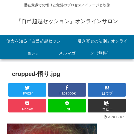
潜在意識での悟りと覚醒のプロセス／イメージと映像
『自己超越セッション』オンラインサロン
使命を知る『自己超越セッシ
「引き寄せの法則」オンライ
ョン』
メルマガ
ン（無料）
cropped-悟り.jpg
Twitter
Facebook
はてブ
Pocket
LINE
コピー
2020.12.07