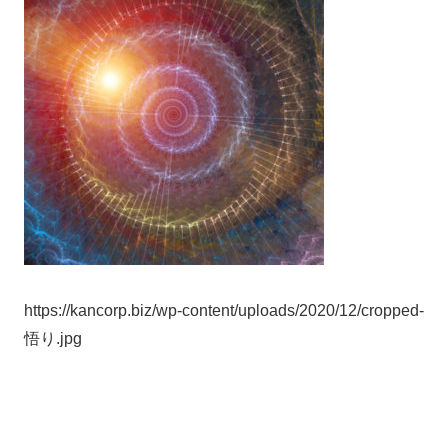
https://kancorp.biz/wp-content/uploads/2020/12/cropped-
悟り.jpg