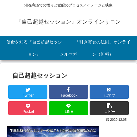
潜在意識での悟りと覚醒のプロセス／イメージと映像
『自己超越セッション』オンラインサロン
使命を知る『自己超越セッシ
「引き寄せの法則」オンライ
ョン』
メルマガ
ン（無料）
自己超越セッション
Twitter
Facebook
はてブ
Pocket
LINE
コピー
2020.12.05