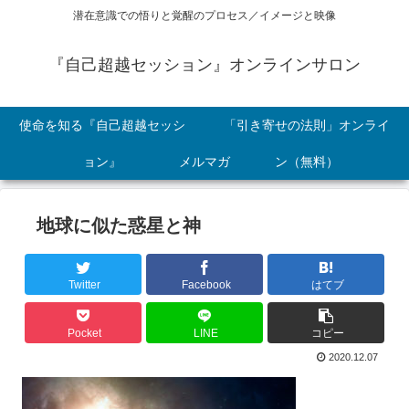
潜在意識での悟りと覚醒のプロセス／イメージと映像
『自己超越セッション』オンラインサロン
使命を知る『自己超越セッシ
「引き寄せの法則」オンライ
ョン』
メルマガ
ン（無料）
地球に似た惑星と神
Twitter
Facebook
はてブ
Pocket
LINE
コピー
2020.12.07